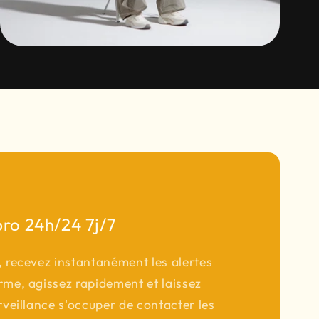
pro 24h/24 7j/7
, recevez instantanément les alertes
rme, agissez rapidement et laissez
rveillance s'occuper de contacter les