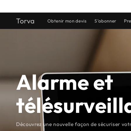
et
passer
au
contenu
Torva
Obtenir mon devis
S’abonner
Pre
Alarme et
télésurveil
Découvrez une nouvelle façon de sécuriser votre